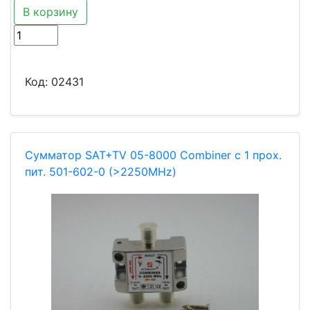
В корзину
Код:
02431
Сумматор SAT+TV 05-8000 Combiner с 1 прох.
пит. 501-602-0 (>2250MHz)