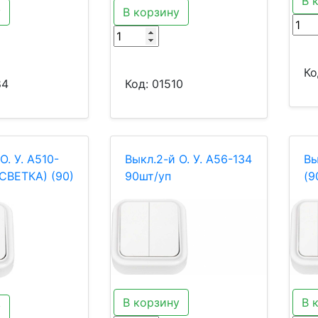
В 
у
В корзину
Ко
84
Код:
01510
О. У. А510-
Выкл.2-й О. У. А56-134
Вы
СВЕТКА) (90)
90шт/уп
(9
В корзину
В 
у