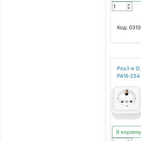
Код:
0310
Роз.1-я О
РА16-254
В корзин