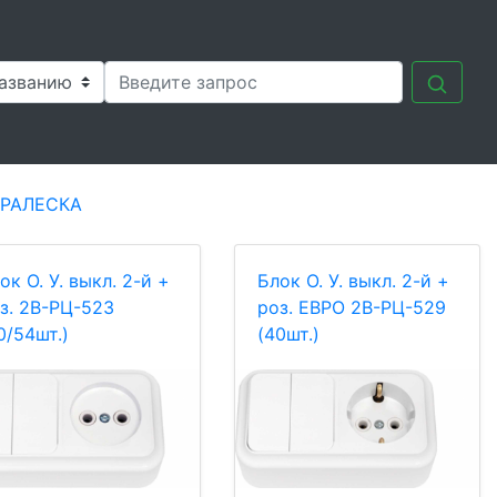
 ПРАЛЕСКА
ок О. У. выкл. 2-й +
Блок О. У. выкл. 2-й +
з. 2В-РЦ-523
роз. ЕВРО 2В-РЦ-529
0/54шт.)
(40шт.)