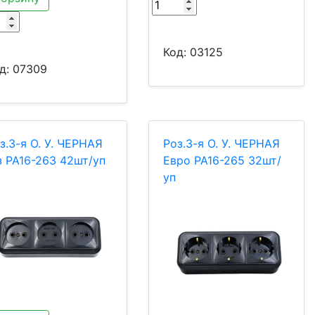
Код:
03125
д:
07309
з.3-я О. У. ЧЕРНАЯ
Роз.3-я О. У. ЧЕРНАЯ
з РА16-263 42шт/уп
Евро РА16-265 32шт/
уп