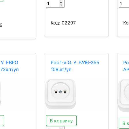
Код:
02297
Ко
9
. У. ЕВРО
Роз.1-я О. У. РА16-255
Ро
 72шт/уп
108шт/уп
АР
у
В корзину
В 