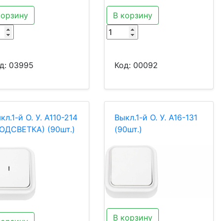
корзину
В корзину
д:
03995
Код:
00092
кл.1-й О. У. А110-214
Выкл.1-й О. У. А16-131
ОДСВЕТКА) (90шт.)
(90шт.)
В корзину