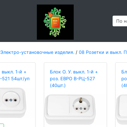
 Электро-установочные изделия.
/
08 Розетки и выкл.
. выкл. 1-й +
Блок О. У. выкл. 1-й +
Бл
Ц-521 54шт/уп
роз. ЕВРО В-РЦ-527
ро
(40шт.)
(4