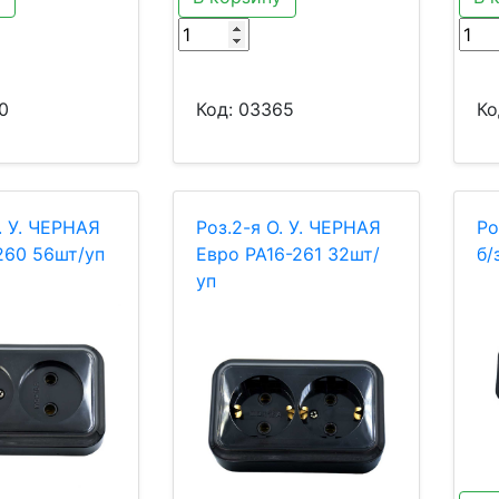
0
Код:
03365
Ко
. У. ЧЕРНАЯ
Роз.2-я О. У. ЧЕРНАЯ
Ро
-260 56шт/уп
Евро РА16-261 32шт/
б/
уп