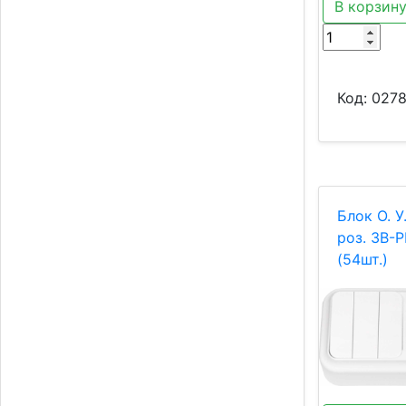
В корзин
Код:
027
Блок О. У
роз. 3В-
(54шт.)