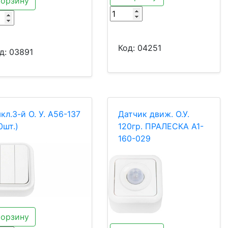
корзину
Код:
04251
д:
03891
кл.3-й О. У. А56-137
Датчик движ. О.У.
0шт.)
120гр. ПРАЛЕСКА А1-
160-029
корзину