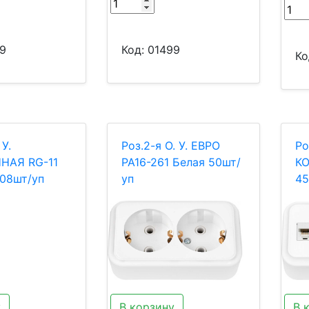
9
Код:
01499
Ко
 У.
Роз.2-я О. У. ЕВРО
Ро
НАЯ RG-11
РА16-261 Белая 50шт/
К
108шт/уп
уп
45
у
В корзину
В 