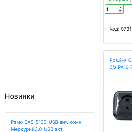
Код:
0731
Роз.2-я О
б/з РА16
Новинки
Рэмо BAS-5133-USB ант. комн.
Меркурий3.0-USB акт.