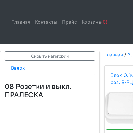
Главная
(current)
Контакты
(current)
Прайс
(current)
Корзина
(0)
Главная
/
2.
Скрыть категории
Вверх
Блок О. У
роз. В-Р
08 Розетки и выкл.
ПРАЛЕСКА