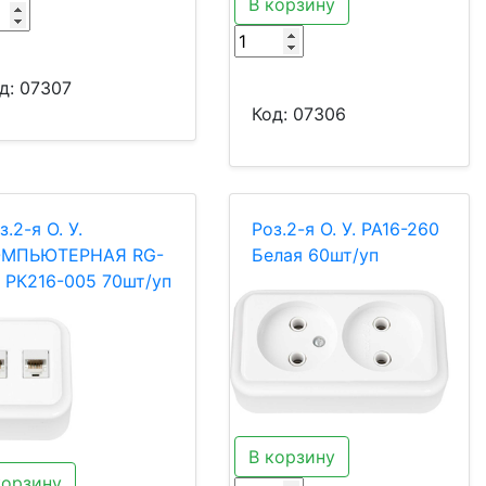
В корзину
д:
07307
Код:
07306
з.2-я О. У.
Роз.2-я О. У. РА16-260
ОМПЬЮТЕРНАЯ RG-
Белая 60шт/уп
 РК216-005 70шт/уп
В корзину
корзину