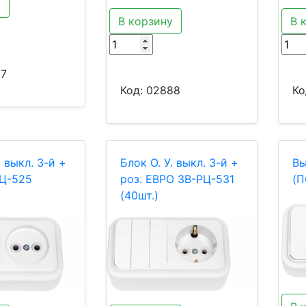
у
В корзину
В 
87
Код:
02888
Ко
. выкл. 3-й +
Блок О. У. выкл. 3-й +
Вы
РЦ-525
роз. ЕВРО 3В-РЦ-531
(П
(40шт.)