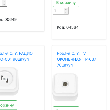
В корзину
д:
00649
Код:
04564
з.1-я О. У. РАДИО
Роз.1-я О. У. ТV
О-001 90шт/уп
ОКОНЕЧНАЯ ТР-037
70шт/уп
корзину