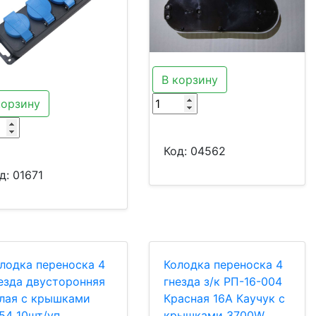
В корзину
корзину
Код:
04562
д:
01671
лодка переноска 4
Колодка переноска 4
езда двусторонняя
гнезда з/к РП-16-004
лая с крышками
Красная 16А Каучук с
P54 10шт/уп
крышками 3700W