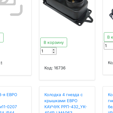
В 
у
В корзину
Ко
1
Код:
16736
3-я ЕВРО
Колодка 4 гнезда с
Ко
крышками ЕВРО
гн
и11-0207
КАУЧУК РРП-432_YK-
бе
6А iP44
404P_LMA063
ii