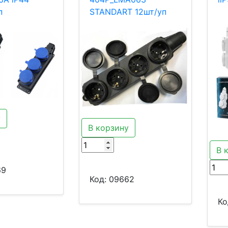
п
STANDART 12шт/уп
у
В корзину
В 
69
Код:
09662
Ко