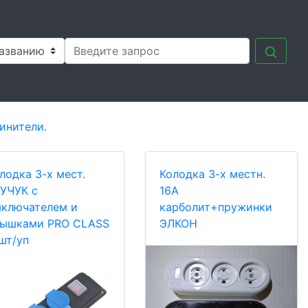
инители.
лодка 3-х мест.
Колодка 3-х местн.
УЧУК с
16А
ключателем и
карболит+пружинки
ышками PRO CLASS
ЭЛКОН
шт/уп