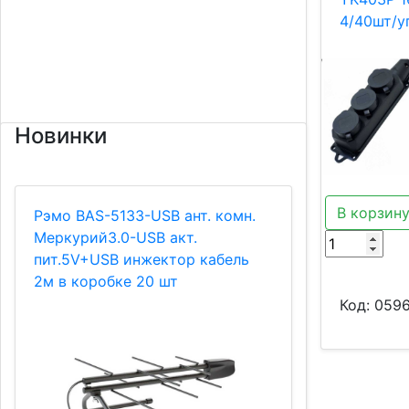
4/40шт/у
Новинки
В корзин
Рэмо BAS-5133-USB ант. комн.
Меркурий3.0-USB акт.
пит.5V+USB инжектор кабель
2м в коробке 20 шт
Код:
059