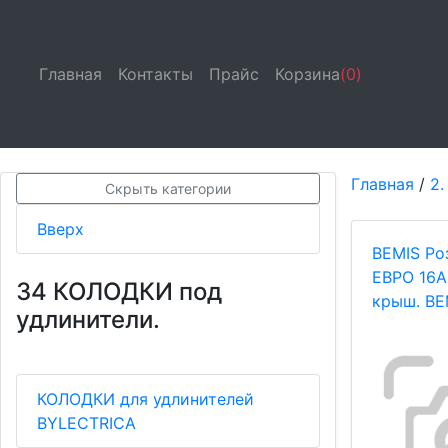
Главная
(current)
Контакты
(current)
Прайс
(current)
Корзина
(0)
Главная
/
2.
Скрыть категории
Вверх
BEMIS Ро
ЕВРО 16A
34 КОЛОДКИ под
крыш. BE
удлинители.
КОЛОДКИ для удлинителей
BYLECTRICA