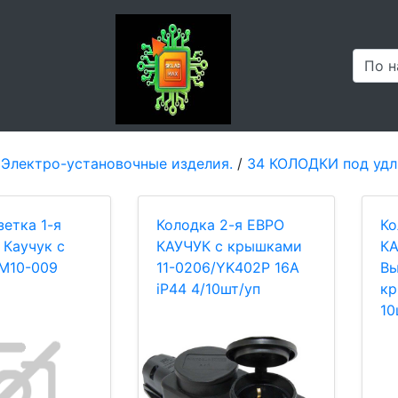
 Электро-установочные изделия.
/
34 КОЛОДКИ под удл
зетка 1-я
Колодка 2-я ЕВРО
Ко
 Каучук с
КАУЧУК с крышками
КА
M10-009
11-0206/YK402P 16А
Вы
iP44 4/10шт/уп
кр
10