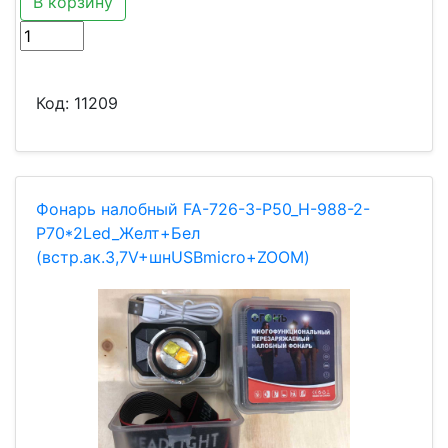
В корзину
Код:
11209
Фонарь налобный FA-726-3-P50_H-988-2-
P70*2Led_Желт+Бел
(встр.ак.3,7V+шнUSBmicro+ZOOM)