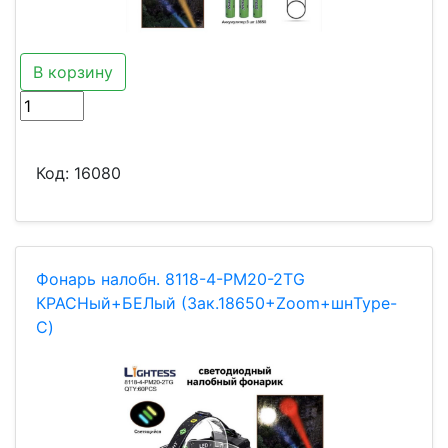
В корзину
Код:
16080
Фонарь налобн. 8118-4-PM20-2TG
КРАСНый+БЕЛый (3ак.18650+Zoom+шнType-
C)