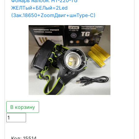
Фонарь налобн. HT-220-TG
ЖЕЛТый+БЕЛый=2Led
(3ак.18650+ZoomДвиг+шнType-C)
В корзину
Код:
15514