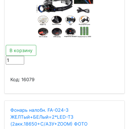
В корзину
Код:
16079
Фонарь налобн. FA-024-3
ЖЕЛТый+БЕЛый=2*LED-T3
(2акк.18650+С/AЗУ+ZOOM) ФОТО