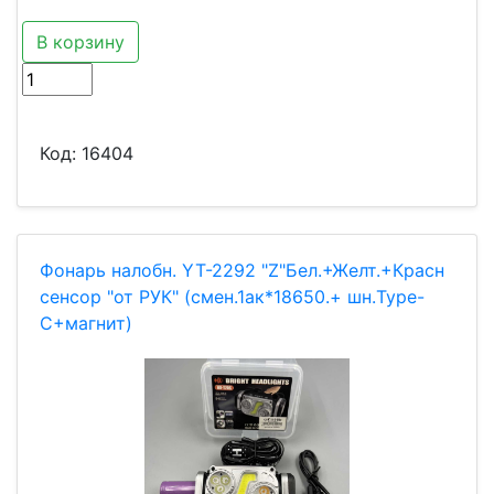
В корзину
Код:
16404
Фонарь налобн. YT-2292 "Z"Бел.+Желт.+Красн
сенсор "от РУК" (смен.1ак*18650.+ шн.Type-
C+магнит)