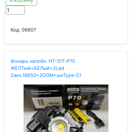
В корзину
Код:
06807
Фонарь налобн. HT-317-P70
ЖЕЛТый+БЕЛый=2Led
2акк.18650+ZOOM+шнType-C)