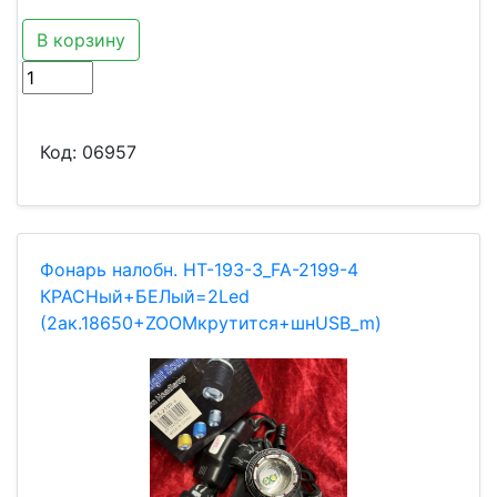
В корзину
Код:
06957
Фонарь налобн. HT-193-3_FA-2199-4
КРАСНый+БЕЛый=2Led
(2ак.18650+ZOOMкрутится+шнUSB_m)