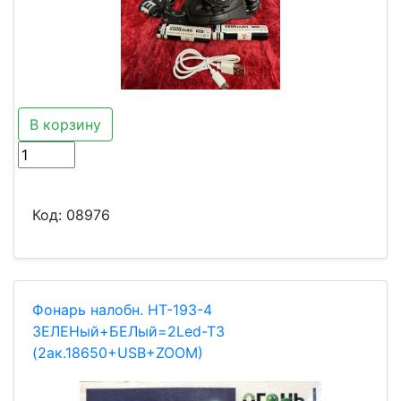
В корзину
Код:
08976
Фонарь налобн. HT-193-4
ЗЕЛЕНый+БЕЛый=2Led-T3
(2ак.18650+USB+ZOOM)