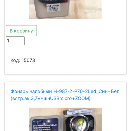
В корзину
Код:
15073
Фонарь налобный H-987-2-P70*2Led_Син+Бел
(встр.ак.3,7V+шнUSBmicro+ZOOM)