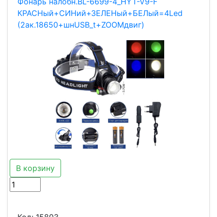
Фонарь налобн.BL-6699-4_HYT-V9-F
КРАСНый+СИНий+ЗЕЛЕНый+БЕЛый=4Led
(2ак.18650+шнUSB_t+ZOOMдвиг)
В корзину