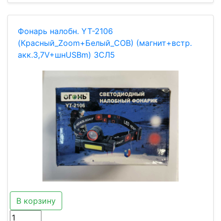
Фонарь налобн. YT-2106
(Красный_Zoom+Белый_COB) (магнит+встр.
акк.3,7V+шнUSBm) ЗСЛ5
В корзину