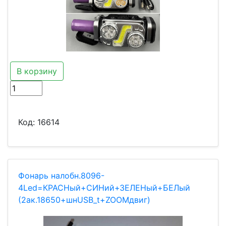
В корзину
Код:
16614
Фонарь налобн.8096-
4Led=КРАСНый+СИНий+ЗЕЛЕНый+БЕЛый
(2ак.18650+шнUSB_t+ZOOMдвиг)