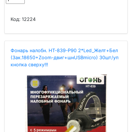
Код:
12224
Фонарь налобн. HT-839-P90 2*Led_Желт+Бел
(3ак.18650+Zoom-двиг+шнUSBmicro) 30шт/уп
кнопка сверху!!!