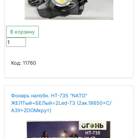
В корзину
Код:
11760
Фонарь налобн. HT-735 "NATO"
ЖЕЛТый+БЕЛый=2Led-T3 (2ак.18650+С/
АЗУ+ZOOMкрут)