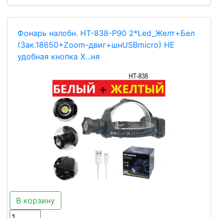
Фонарь налобн. HT-838-P90 2*Led_Желт+Бел
(3ак.18650+Zoom-двиг+шнUSBmicro) НЕ
удобная кнопка Х...ня
В корзину