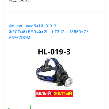
Код:
15803
Фонарь налобн.HL-019-3
ЖЕЛТый+БЕЛый=2Led-T3 (2ак.18650+С/
АЗУ+ZOOM)