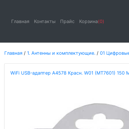
Главная
(current)
Контакты
(current)
Прайс
(current)
Корзина
(0)
Главная
/
1. Антенны и комплектующие.
/
01 Цифровые
WiFi USB-адаптер A4578 Красн. W01 (MT7601) 150 Мб