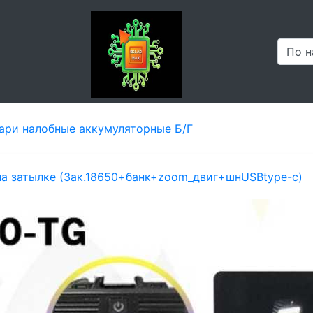
ари налобные аккумуляторные Б/Г
а затылке (3ак.18650+банк+zoom_двиг+шнUSBtype-c)