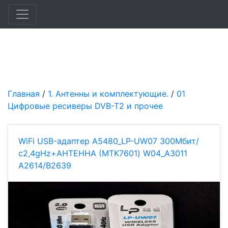
Главная
/
1. Антенны и комплектующие.
/
01
Цифровые ресиверы DVB-T2 и прочее
WiFi USB-адаптер A5480_LP-UW07 300Мбит/
с2,4gHz+АНТЕННА (MTK7601) W04_A3011
A2614/B2639