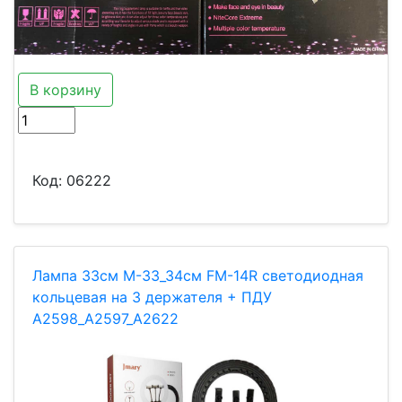
В корзину
Код:
06222
Лампа 33см M-33_34см FM-14R светодиодная
кольцевая на 3 держателя + ПДУ
A2598_A2597_A2622