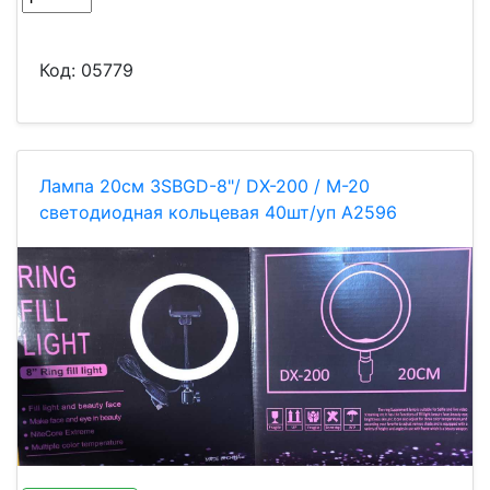
Код:
05779
Лампа 20см 3SBGD-8"/ DX-200 / M-20
светодиодная кольцевая 40шт/уп A2596