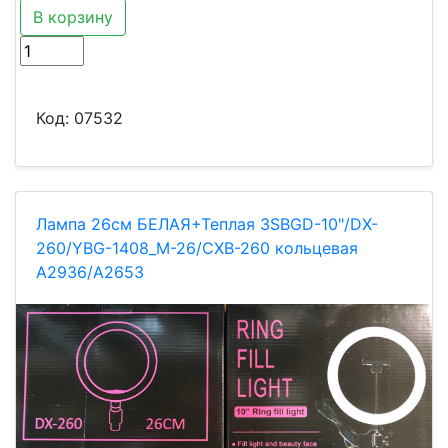
В корзину
Код:
07532
Лампа 26см БЕЛАЯ+Теплая 3SBGD-10"/DX-
260/YBG-1408_M-26/CXB-260 кольцевая
A2936/A2653