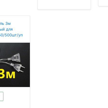
ль 3м
ый для
50/500шт/уп
у