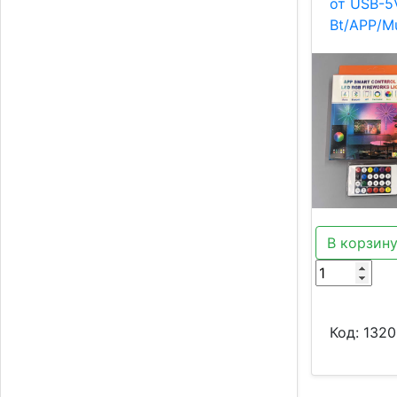
от USB-5
Bt/APP/M
В корзин
Код:
1320