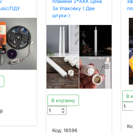
V
пламени 2*AAA Цена
эф
usic/ПДУ
За Упаковку ( Две
пл
штуки )
у
В 
В корзину
9
Ко
Код:
16596