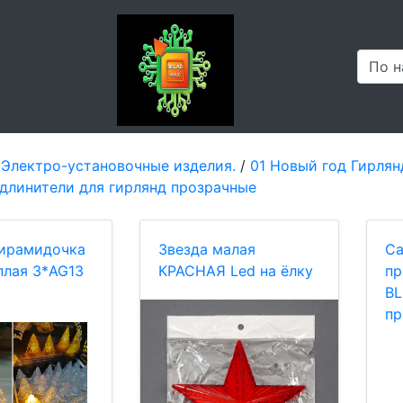
 Электро-установочные изделия.
/
01 Новый год Гирлян
длинители для гирлянд прозрачные
ирамидочка
Звезда малая
С
плая 3*AG13
КРАСНАЯ Led на ёлку
п
BL
пр