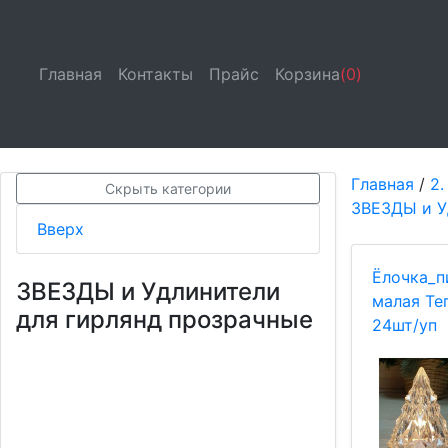
Главная
(current)
Контакты
(current)
Прайс
(current)
Корзина
(0)
Главная
/
2.
Скрыть категории
ЗВЕЗДЫ и У
Вверх
Ёлочка_п
ЗВЕЗДЫ и Удлинители
малая Те
для гирлянд прозрачные
24шт/уп