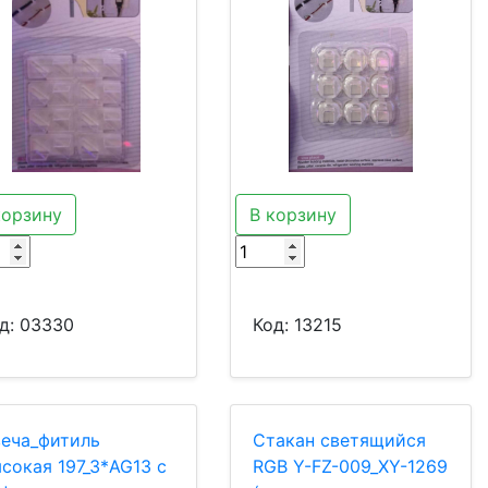
корзину
В корзину
д:
03330
Код:
13215
еча_фитиль
Стакан светящийся
сокая 197_3*AG13 с
RGB Y-FZ-009_XY-1269