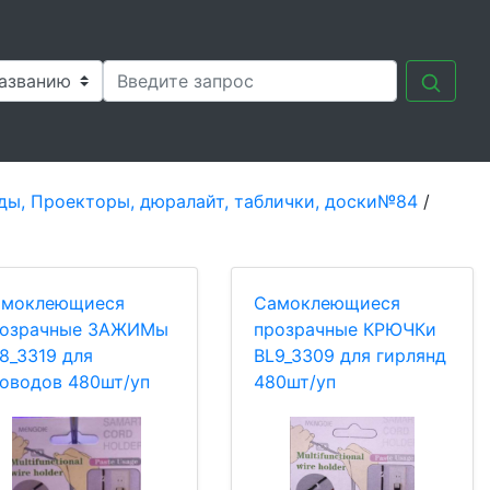
ды, Проекторы, дюралайт, таблички, доски№84
/
амоклеющиеся
Самоклеющиеся
розрачные ЗАЖИМы
прозрачные КРЮЧКи
8_3319 для
BL9_3309 для гирлянд
оводов 480шт/уп
480шт/уп