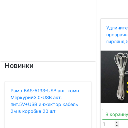
Удлините
прозрачн
гирлянд 
Новинки
Рэмо BAS-5133-USB ант. комн.
Меркурий3.0-USB акт.
пит.5V+USB инжектор кабель
2м в коробке 20 шт
В корзин