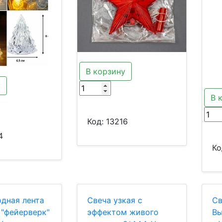
В корзину
у
В 
Код:
13216
4
Ко
дная лента
Свеча узкая с
Св
"фейерверк"
эффектом живого
Вы