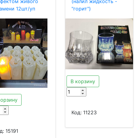
фектом живого
(налил жидкость -
амени 12шт/уп
"горит")
В корзину
корзину
Код:
11223
д:
15191