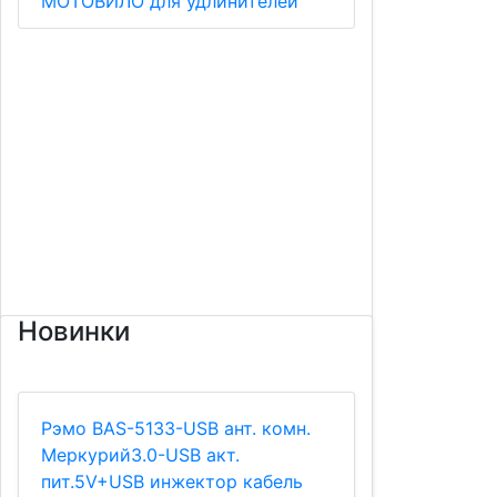
МОТОВИЛО для удлинителей
Новинки
Рэмо BAS-5133-USB ант. комн.
Меркурий3.0-USB акт.
пит.5V+USB инжектор кабель