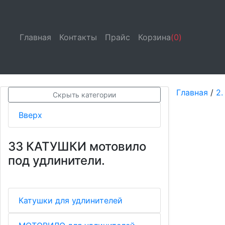
Главная
(current)
Контакты
(current)
Прайс
(current)
Корзина
(0)
Главная
/
2.
Скрыть категории
Вверх
33 КАТУШКИ мотовило
под удлинители.
Катушки для удлинителей