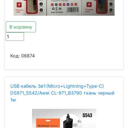
В корзину
Код:
06874
USB кабель 3в1:(Micro+Lightning+Type-C)
DS971_S542/Awei CL-971_B3790 ткань черный
1м