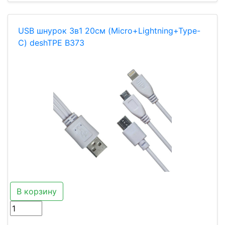
USB шнурок 3в1 20см (Micro+Lightning+Type-
C) deshTPE B373
В корзину