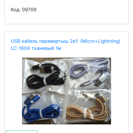
Код:
09709
USB кабель перевертыш 2в1: (Micro+Lightning)
LC-1604 тканевый 1м