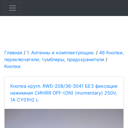
Главная
/
1. Антенны и комплектующие.
/
46 Кнопки,
переключатели, тумблеры, предохранители
/
Кнопки
Кнопка кругл. RWD-208/36-3041 БЕЗ фиксации
нажимная СИНЯЯ OFF-(ON) (momentary) 250V,
1A CY01H2 L