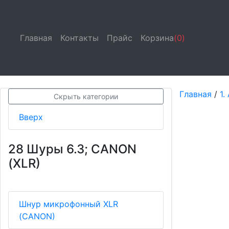
Главная
(current)
Контакты
(current)
Прайс
(current)
Корзина
(0)
Главная
/
1.
Скрыть категории
Вверх
28 Шyры 6.3; САNON
(XLR)
Шнур микрофонный XLR
(CANON)