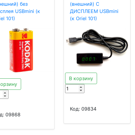
нешний) без
(внешний) С
сплея USBmini (к
ДИСПЛЕЕМ USBmini
iel 101)
(к Oriel 101)
В корзину
корзину
Код:
09834
д:
09868