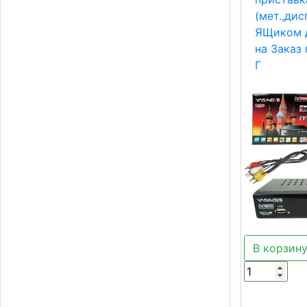
(мет.,дис
ЯЩиком 
на Заказ 
Г
В корзин