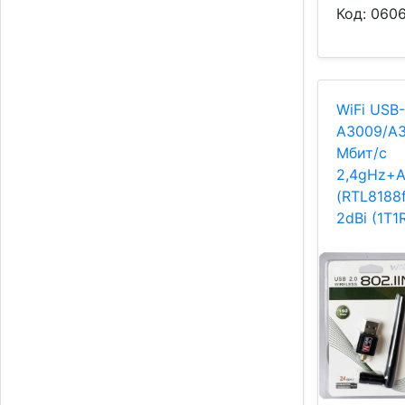
Код:
060
WiFi USB
A3009/A3
Мбит/с
2,4gHz+
(RTL8188f
2dBi (1T1