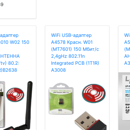
69
-адаптер
WiFi USB-адаптер
Wi
010 W02 150
A4578 Красн. W01
A5
(MT7601) 150 Мбит/с
(M
АНТЕННА
2,4gHz 802.11n
АН
tv) 80.2:
Integrated PCB (1T1R)
A3
R)B2638
A3008