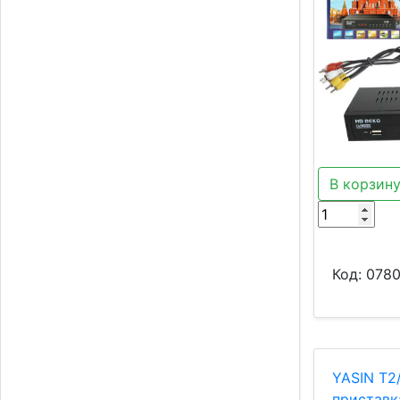
В корзин
Код:
078
YASIN T2
приставк