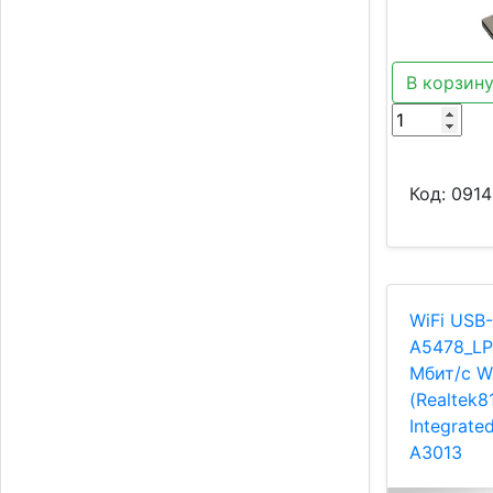
В корзин
Код:
0914
WiFi USB
A5478_L
Мбит/с 
(Realtek
Integrate
A3013