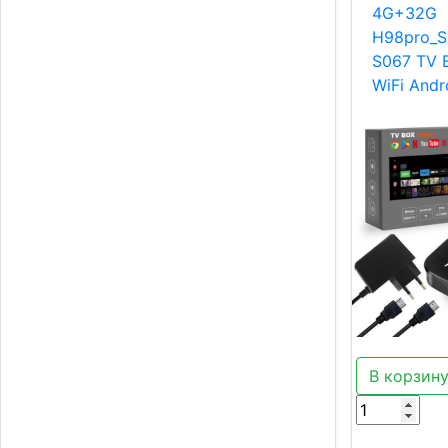
4G+32G
H98pro_S
S067 TV 
WiFi Andr
В корзин