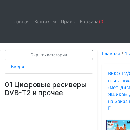
Главная
(current)
Контакты
(current)
Прайс
(current)
Корзина
(0)
Главная
/
1.
Скрыть категории
Вверх
BEKO T2/
приставк
01 Цифровые ресиверы
(мет.,дис
DVB-T2 и прочее
ЯЩиком 
на Заказ 
Г