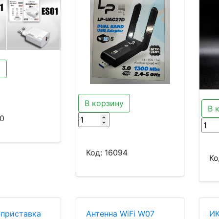
у
В корзину
В 
0
Код:
16094
Ко
приставка
Антенна WiFi W07
ИК