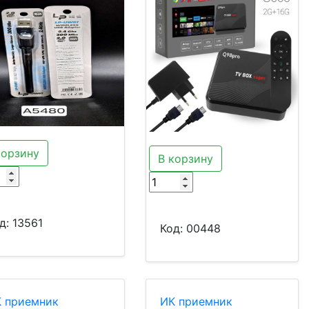
корзину
В корзину
д:
13561
Код:
00448
 приемник
ИК приемник