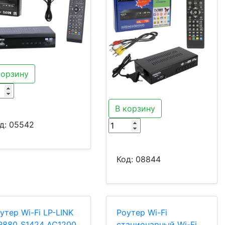
корзину
В корзину
д:
05542
Код:
08844
утер Wi-Fi LP-LINK
Роутер Wi-Fi
880_S1424 AC1200
стационарный Wi-Fi