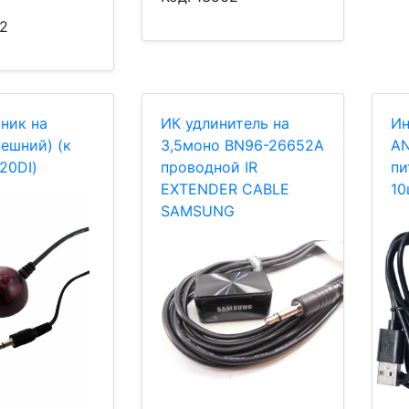
2
ник на
ИК удлинитель на
Ин
нешний) (к
3,5моно BN96-26652A
AN
20DI)
проводной IR
пи
EXTENDER CABLE
10
SAMSUNG