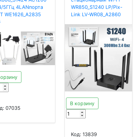
4/5ГГц 4LANпорта
WR850_S1240 LP/Pix-
T WE1626_A2835
Link LV-WR08_A2860
G
корзину
В корзину
д:
07035
Код:
13839