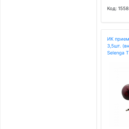
Код:
1558
ИК прием
3,5шт. (в
Selenga T