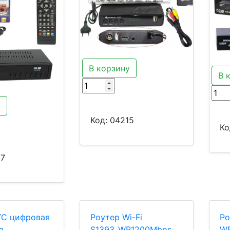
В корзину
В 
у
Код:
04215
Ко
07
/C цифровая
Роутер Wi-Fi
Ро
а
S1393_WR1200Mbps,
WR