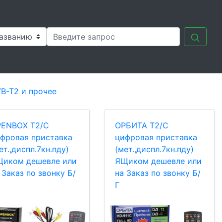
B-T2 и прочее
ENBOX T2/C
OРБИТА T2/C
фровая приставка
цифровая приставка
ет.,диспл.7кн.пду)
(мет.,диспл.7кн.пду)
иком дешевле или
ЯЩиком дешевле или
 Заказ по звонку Б/
на Заказ по звонку Б/
Г