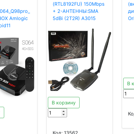
(RTL8192FU) 150Mbps
(в
064_Q98pro_
+ 2-АНТЕННЫ:SMA
ди
BOX Amlogic
5dBi (2T2R) A3015
Or
oid11
В 
В корзину
у
Ко
Код:
13562