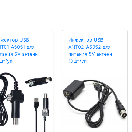
жектор USB
Инжектор USB
T01_A5051 для
ANT02_A5052 для
тания 5V антенн
питания 5V антенн
шт/уп
10шт/уп