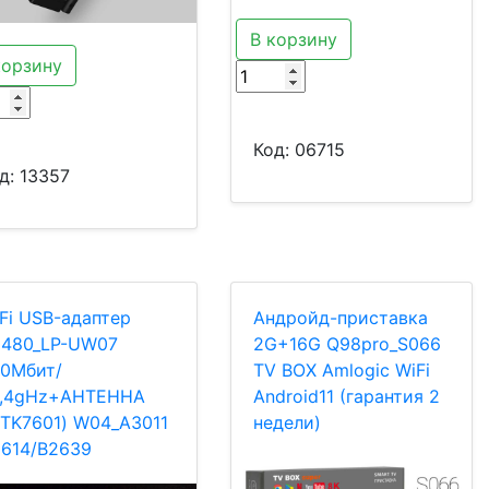
В корзину
корзину
Код:
06715
д:
13357
Fi USB-адаптер
Андройд-приставка
480_LP-UW07
2G+16G Q98pro_S066
0Мбит/
TV BOX Amlogic WiFi
2,4gHz+АНТЕННА
Android11 (гарантия 2
TK7601) W04_A3011
недели)
614/B2639