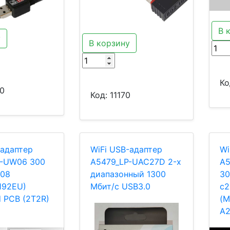
В 
у
В корзину
Ко
0
Код:
11170
-адаптер
WiFi USB-адаптер
Wi
P-UW06 300
A5479_LP-UAC27D 2-х
A5
W08
диапазонный 1300
30
8192EU)
Мбит/с USB3.0
с
d PCB (2T2R)
(M
A2