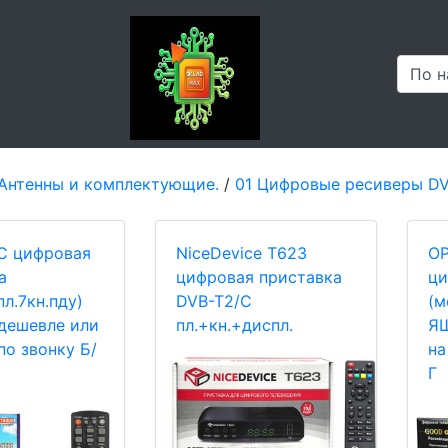
 Антенны и комплектующие.
/
01 Цифровые ресиверы DV
C цифровая
NiceDevice T623
OP
а
цифровая приставка
ци
пл.7кн.пду)
DVB-T2/C
(м
дешевле или
пл.+кн.+диспл.
ЯЩ
по звонку Б/
на
Г