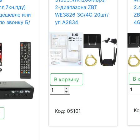
пл.7кн.пду)
2-диапазона ZBT
2.
дешевле или
WE3826 3G/4G 20шт/
ZB
по звонку Б/
уп A2834
4
В 
В корзину
Ко
Код:
05101
у